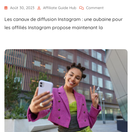
On
Août 30, 2023
Affiliate Guide Hub
Comment
Les
Les canaux de diffusion Instagram : une aubaine pour
Canaux
De
les affiliés Instagram propose maintenant la
Diffusion
Instagram
:
Une
Aubaine
Pour
Les
Affiliés