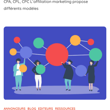
CPA, CPL, CPC L’affiliation marketing propose
Modèles
différents modèles
De
Rémunération
:
CPA,
CPL,
CPC
ANNONCEURS
BLOG
EDITEURS
RESSOURCES