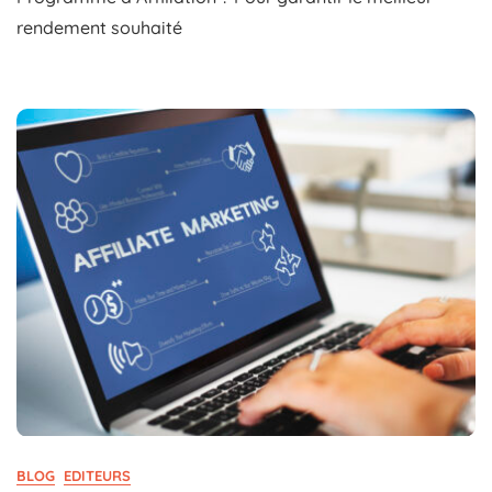
Performances
rendement souhaité
De
Votre
Programme
D’Affiliation
?
BLOG
EDITEURS