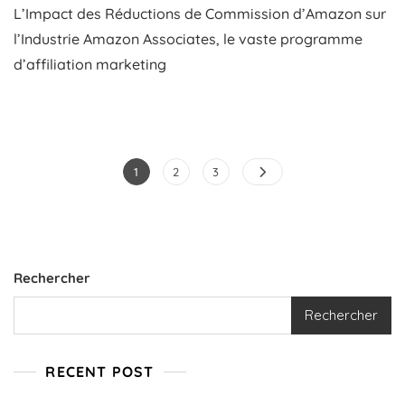
L’Impact des Réductions de Commission d’Amazon sur
Des
Réductions
l’Industrie Amazon Associates, le vaste programme
De
d’affiliation marketing
Commission
D’Amazon
Sur
L’Industrie
Pagination
Page
Page
Page
1
2
3
des
publications
Rechercher
Rechercher
RECENT POST