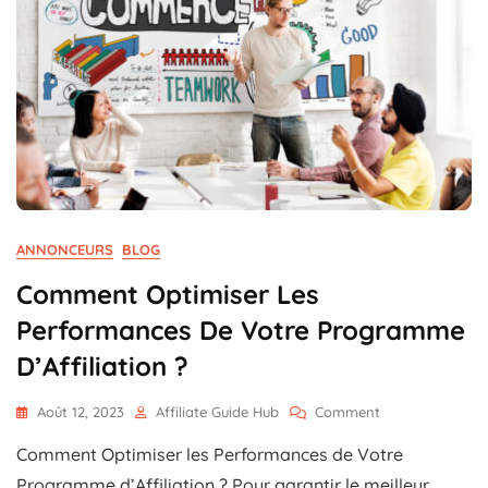
Contenu
ANNONCEURS
BLOG
Comment Optimiser Les
Performances De Votre Programme
D’Affiliation ?
On
Août 12, 2023
Affiliate Guide Hub
Comment
Comment
Comment Optimiser les Performances de Votre
Optimiser
Les
Programme d’Affiliation ? Pour garantir le meilleur